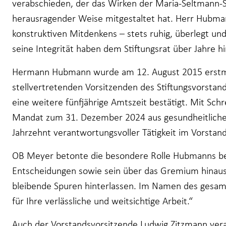
verabschieden, der das Wirken der Maria-Seltmann-St
herausragender Weise mitgestaltet hat. Herr Hubma
konstruktiven Mitdenkens – stets ruhig, überlegt und
seine Integrität haben dem Stiftungsrat über Jahre h
Hermann Hubmann wurde am 12. August 2015 erstma
stellvertretenden Vorsitzenden des Stiftungsvorstan
eine weitere fünfjährige Amtszeit bestätigt. Mit Sch
Mandat zum 31. Dezember 2024 aus gesundheitliche
Jahrzehnt verantwortungsvoller Tätigkeit im Vorstand
OB Meyer betonte die besondere Rolle Hubmanns be
Entscheidungen sowie sein über das Gremium hinau
bleibende Spuren hinterlassen. Im Namen des gesamte
für Ihre verlässliche und weitsichtige Arbeit.“
Auch der Vorstandsvorsitzende Ludwig Zitzmann vera